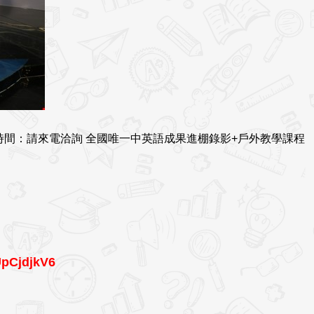
時間：請來電洽詢 全國唯一中英語成果進棚錄影+戶外教學課程
UpCjdjkV6