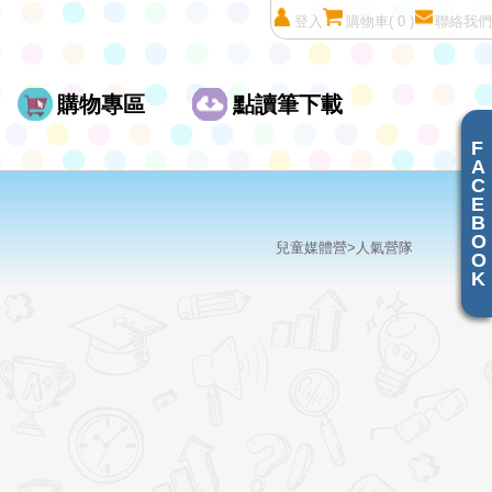
登入
購物車
( 0 )
聯絡我們
購物專區
點讀筆下載
F
A
C
E
B
O
兒童媒體營>人氣營隊
O
K