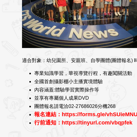
適合對象：幼兒園所、安親班、自學團體(團體報名) 
專業知識學習，華視導覽行程，有趣闖關活動
全國首創攝影棚小主播實境體驗
內容涵蓋:體驗學習實際操作等
並享有專屬個人成果DVD
團體報名請電洽02-27686026分機268
報名連結：
https://
forms.gle/vhSUieMN
行前通知：https://tinyurl.com/vbqpfek