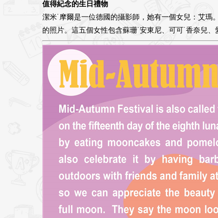
值得紀念的生日禮物
潔米˙摩爾是一位德國的攝影師，她有一個女兒：艾瑪
的照片。這五個女性包含蘇珊˙安東尼、可可˙香奈兒、