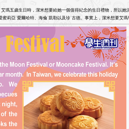
。艾瑪五歲生日時，潔米想要給她一個值得紀念的生日禮物，所以她
愛蜜莉亞˙愛爾哈特、海倫˙凱勒以及珍˙古德。事實上，潔米想要艾