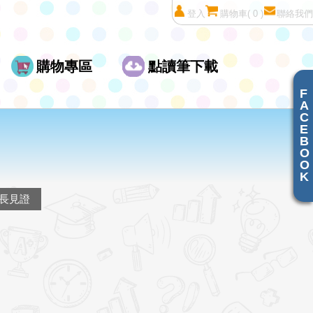
登入
購物車
( 0 )
聯絡我們
購物專區
點讀筆下載
F
A
C
E
B
O
O
K
長見證