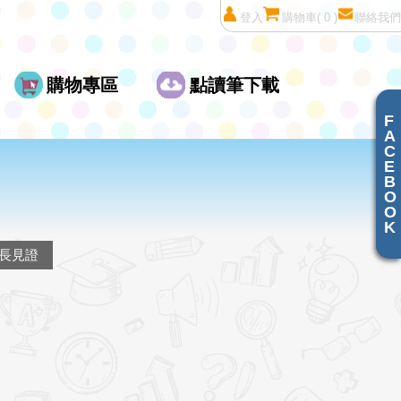
登入
購物車
( 0 )
聯絡我們
購物專區
點讀筆下載
F
A
C
E
B
O
O
K
長見證