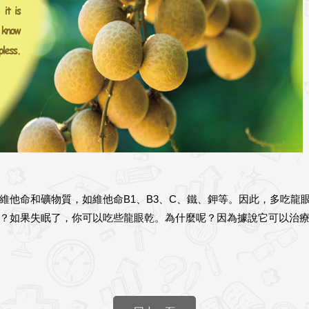
維他命和礦物質，如維他命B1、B3、C、鐵、鉀等。因此，多吃龍
？如果失眠了，你可以吃些龍眼乾。為什麼呢？因為據說它可以治