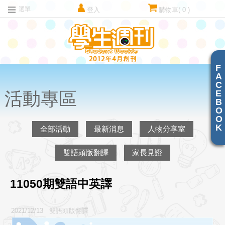
選單
登入
購物車
( 0 )
F
A
C
E
活動專區
B
O
O
K
全部活動
最新消息
人物分享室
雙語頭版翻譯
家長見證
11050期雙語中英譯
2021/12/13 雙語頭版翻譯