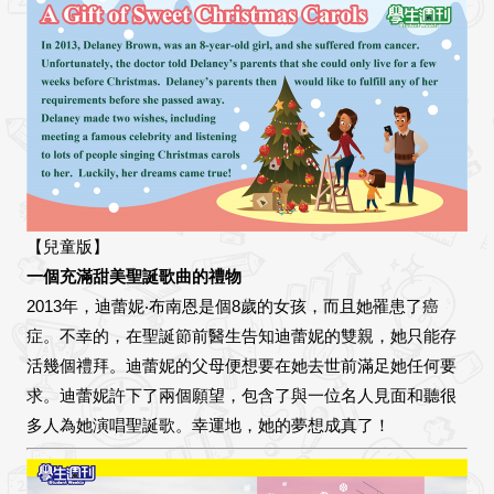
【兒童版】
一個充滿甜美聖誕歌曲的禮物
2013年，迪蕾妮‧布南恩是個8歲的女孩，而且她罹患了癌
症。不幸的，在聖誕節前醫生告知迪蕾妮的雙親，她只能存
活幾個禮拜。迪蕾妮的父母便想要在她去世前滿足她任何要
求。迪蕾妮許下了兩個願望，包含了與一位名人見面和聽很
多人為她演唱聖誕歌。幸運地，她的夢想成真了！