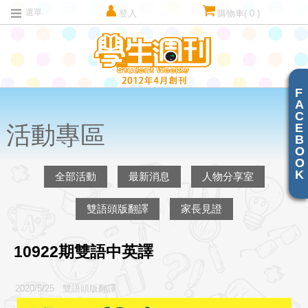
選單
登入
購物車
( 0 )
F
A
C
E
活動專區
B
O
O
K
全部活動
最新消息
人物分享室
雙語頭版翻譯
家長見證
10922期雙語中英譯
2020/5/25 雙語頭版翻譯