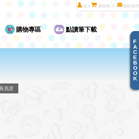
登入
購物車
( 0 )
聯絡我們
購物專區
點讀筆下載
F
A
C
E
B
O
O
K
長見證