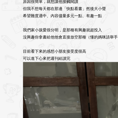
原因很簡單，就想讓他接觸閱讀
但我不想每天都在那邊「快點看書」然後大小聲
希望難度適中、內容儘量多元一點、有趣一點
我們家小孩愛很分明，是那種有興趣就超投入
沒興趣你拿書給他他會直接放空那種（懂的媽咪請舉手
目前看下來的感想小朋友接受度很高
可以進下心來把週刊給讀完