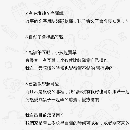
2.有在訓練文字邏輯
故事的文字用語淺顯易懂，孩子看久了會慢慢知道，句
3.自然學會標點符號
4.點讀筆互動，小孩超買單
有聲音、有互動，小孩就比較願意自己操作
我在一旁陪讀的時候也覺得蠻不錯的 蠻有趣的
5.台語教學超可愛
而且不是很硬的那種，我台語沒有很好也可以跟著一起
突然變成親子一起學的感覺，蠻療癒的
我自己目前怎麼用？
我們家是帶去學校早自習的時候可以看，或者剛寄來的