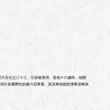
臂大百分之三十三，它卻被善用。當他十六歲時，他開
贏得許多國際性的腕力冠軍賽。真高興他能把壞事逆轉為