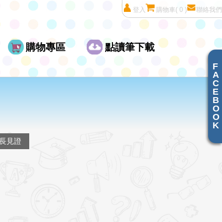
登入
購物車
( 0 )
聯絡我們
購物專區
點讀筆下載
F
A
C
E
B
O
O
K
長見證