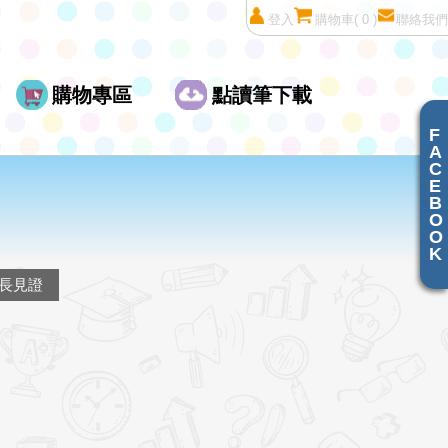
登入
購物車
( 0 )
聯絡我們
購物專區
點讀筆下載
F
A
C
E
B
O
O
K
長見證