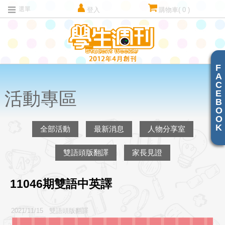
選單
登入
購物車
( 0 )
F
A
C
E
活動專區
B
O
O
K
全部活動
最新消息
人物分享室
雙語頭版翻譯
家長見證
11046期雙語中英譯
2021/11/15 雙語頭版翻譯