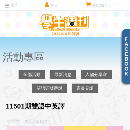
選單
登入
購物車
( 0 )
F
A
C
E
活動專區
B
O
O
K
全部活動
最新消息
人物分享室
雙語頭版翻譯
家長見證
11501期雙語中英譯
2026/1/1 雙語頭版翻譯