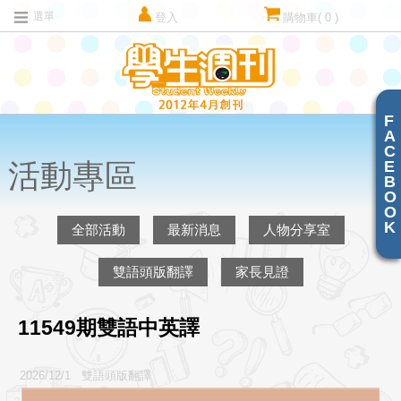
選單
登入
購物車
( 0 )
F
A
C
E
活動專區
B
O
O
K
全部活動
最新消息
人物分享室
雙語頭版翻譯
家長見證
11549期雙語中英譯
2026/12/1 雙語頭版翻譯