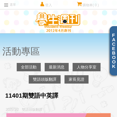
選單
登入
購物車
( 0 )
F
A
C
E
活動專區
B
O
O
K
全部活動
最新消息
人物分享室
雙語頭版翻譯
家長見證
11401期雙語中英譯
2025/1/2 雙語頭版翻譯