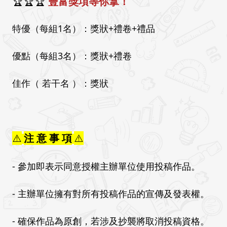
🏆
🏆🏆 
豐富獎項等你拿！
特優（每組1名）：獎狀+禮卷+禮品
優點（每組3名）：獎狀+禮卷
佳作（ 若干名 ）：獎狀
⚠️
注 意 事 項
⚠️
- 參加即表示同意授權主辦單位使用投稿作品。
- 主辦單位擁有對所有投稿作品的宣傳及發表權。
- 確保作品為原創，若涉及抄襲將取消投稿資格。