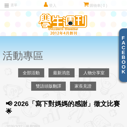
選單
登入
購物車
( 0 )
F
A
C
E
活動專區
B
O
O
K
全部活動
最新消息
人物分享室
雙語頭版翻譯
家長見證
📢 2026「寫下對媽媽的感謝」徵文比賽
🌟
2026/3/27 最新消息