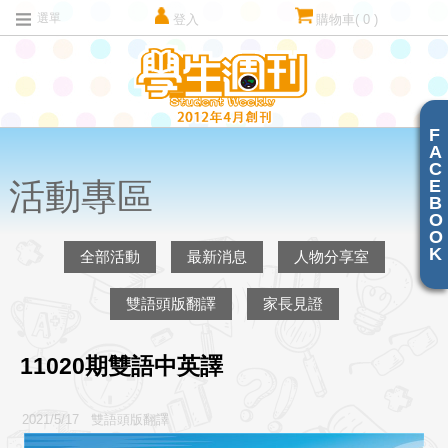
選單
登入
購物車
( 0 )
F
A
C
E
活動專區
B
O
O
K
全部活動
最新消息
人物分享室
雙語頭版翻譯
家長見證
11020期雙語中英譯
2021/5/17 雙語頭版翻譯