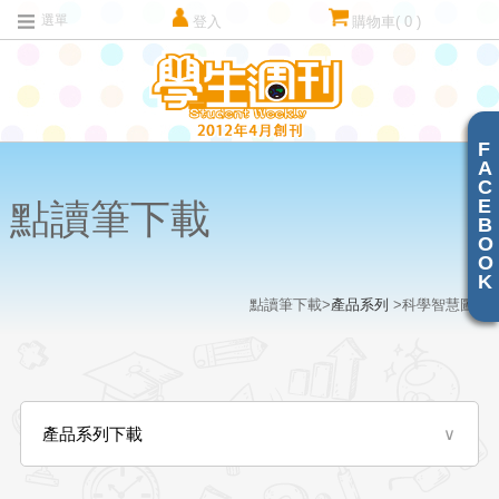
選單
登入
購物車
( 0 )
F
A
C
E
點讀筆下載
B
O
O
K
點讀筆下載>
產品系列
>科學智慧圖書
產品系列下載
∨